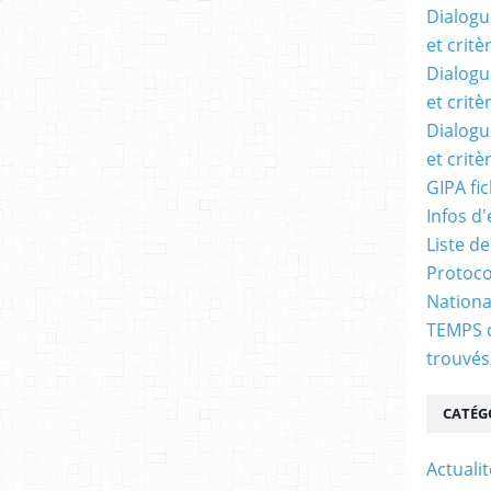
Dialogu
et crit
Dialogu
et crit
Dialogu
et crit
GIPA fi
Infos d'
Liste de
Protoco
Nationa
TEMPS 
trouvés
CATÉG
Actualit