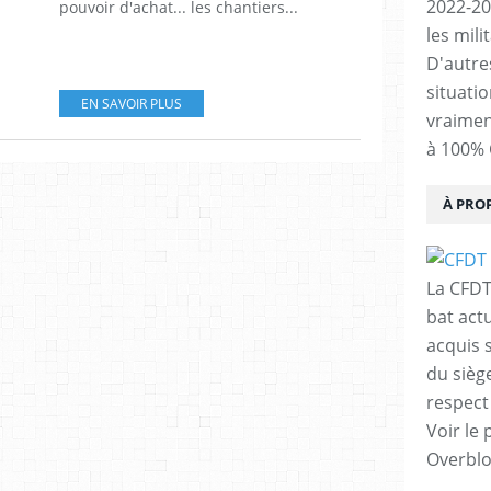
2022-20
pouvoir d'achat... les chantiers...
les mili
D'autres
situati
EN SAVOIR PLUS
vraimen
à 100% 
À PRO
La CFDT
bat act
acquis 
du siège
respect 
Voir le 
Overbl