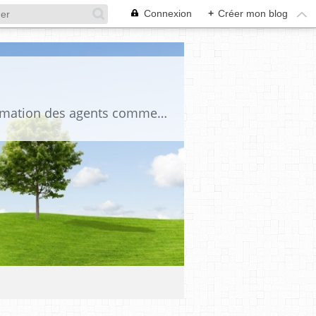
Connexion
+
Créer mon blog
Ce 23 mai 2024, le blog "tosregio" est réactiver, pour poursuivre la mission d'information des agents commencée depuis des années. Toutes les structures connaissent des crises, 2022-2023 ont été perturbéées, mais les militants CFDT ont gardé le cap. D'autres ont fait un autre choix, la situation commence à se clarifier vraiment, donc nous relançons ce blog à 100% CFDT !