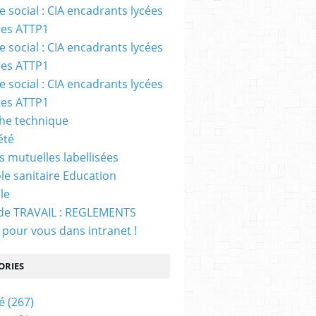
e social : CIA encadrants lycées
ères ATTP1
e social : CIA encadrants lycées
ères ATTP1
e social : CIA encadrants lycées
ères ATTP1
che technique
été
s mutuelles labellisées
le sanitaire Education
le
de TRAVAIL : REGLEMENTS
 pour vous dans intranet !
ORIES
é
(267)