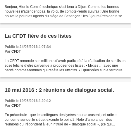
Bonjour, Hier le Comité technique s'est tenu à Dijon. Comme les bonnes
nouvelles n'attendent pas, la voici, (le compte-rendu suivra) : Une bonne
nouvelle pour les agents du siège de Besançon : les 3 jours Présidente sont
maintenus en 2016 sous forme de...
La CFDT fière de ces listes
Publié le 24/05/2016 à 07:34
Par
CFDT
La CFDT remercie ses militants d’avoir participé à la réalisation de ses listes
et se félicite d’être parvenue à proposer des listes : • Mixtes … avec une
parité hommes/femmes qui reflète les effectifs. • Équilibrées sur le territoire
bourguignon-franc-comtois...
19 mai 2016 : 2 réunions de dialogue social.
Publié le 19/05/2016 à 20:12
Par
CFDT
En préambule : que les collègues des lycées nous excusent, cet article
concerne surtout le siège, excepté le point 2. Note d’ambiance : des
réunions qui répondent à leur intitulé de « dialogue social », (ce qui
constitue un vrai changement pour les Francs-Comtois)...