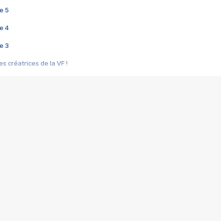
e 5
e 4
e 3
s créatrices de la VF !
e 2
e 1
e Mektoub My Love arrive enfin ! Rencontre avec Shaïn Boumedine et Sal
i : après Toni en famille
elle réalise le bouleversant Dites lui que je l'aime
ais ! Rencontre autour de Vie privée de Rebecca Zlotowski
 de Marguerite, Grave... Rencontre avec Ella Rumpf
 Les Rêveurs, un film intime sur la santé mentale