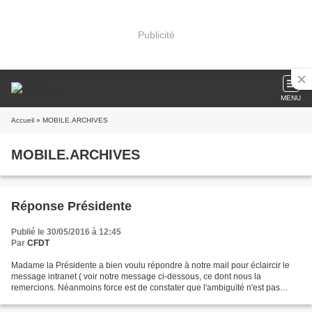
Publicité
MENU
Accueil
» MOBILE.ARCHIVES
MOBILE.ARCHIVES
Réponse Présidente
Publié le 30/05/2016 à 12:45
Par
CFDT
Madame la Présidente a bien voulu répondre à notre mail pour éclaircir le
message intranet ( voir notre message ci-dessous, ce dont nous la
remercions. Néanmoins force est de constater que l'ambiguïté n'est pas
levée sur les bisites fonctionnels ou non....