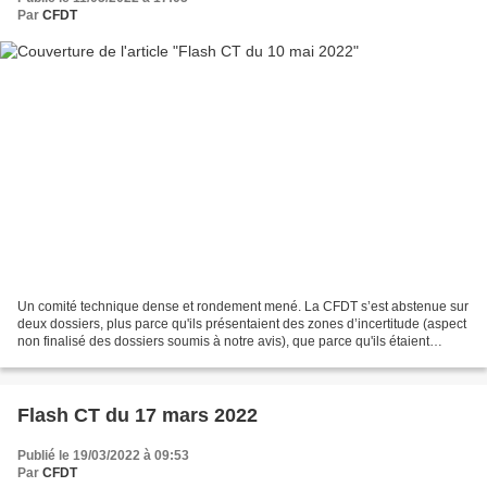
Par
CFDT
Un comité technique dense et rondement mené. La CFDT s’est abstenue sur
deux dossiers, plus parce qu'ils présentaient des zones d’incertitude (aspect
non finalisé des dossiers soumis à notre avis), que parce qu'ils étaient
négatifs sur le fond. 1/ Bilan...
Flash CT du 17 mars 2022
Publié le 19/03/2022 à 09:53
Par
CFDT