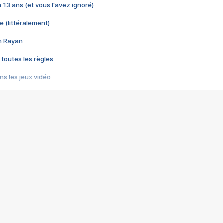
 a 13 ans (et vous l'avez ignoré)
e (littéralement)
im Rayan
 toutes les règles
s les jeux vidéo
us choquant de Rockstar ? - Le scandale BULLY
e plus moche de Steam
du RÊVE tourne au CAUCHEMAR
pendant 8 heures
it… à tort
umiliés par un jeu vidéo
ire - Final Fantasy 8
ti un empire - Age of Empires