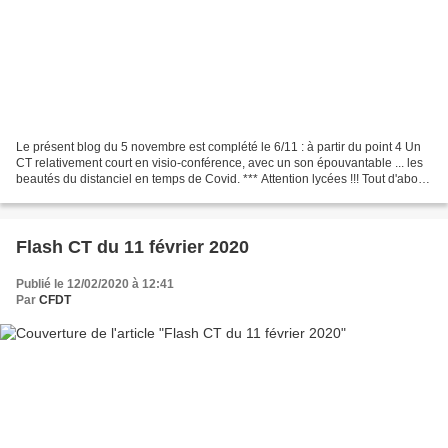
Le présent blog du 5 novembre est complété le 6/11 : à partir du point 4 Un
CT relativement court en visio-conférence, avec un son épouvantable ... les
beautés du distanciel en temps de Covid. *** Attention lycées !!! Tout d'abord
une alerte faite lors...
Flash CT du 11 février 2020
Publié le 12/02/2020 à 12:41
Par
CFDT