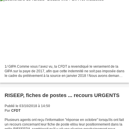
1/ GIPA Comme vous l’avez vu, la CFDT a revendiqué le versement de la
GIPA sur la paye de 2017, afin que cette indemnité ne soit pas imposée dans
le cadre du prélèvement à la source en janvier 2018 ! Nous avons demandé
un effort sur ce point au CT du...
RISEEP, fiches de postes ... recours URGENTS
Publié le 03/10/2018 à 14:50
Par
CFDT
Plusieurs agents ont reçu l'information "réponse en octobre" lorsqu'ils ont fait
un recours concernant leur fiche de poste et/ou leur positionnement dans la