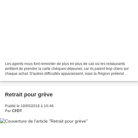
Les agents nous font remonter de plus en plus de cas où les restaurants
arrêtent de prendre la carte chèques-déjeuner, car ils paient trop chers sur
chaque achat. D'autres difficultés apparaissent, mais la Région prétend
toujours qu' "une grande majorité...
Retrait pour grève
Publié le 18/05/2018 à 10:46
Par
CFDT