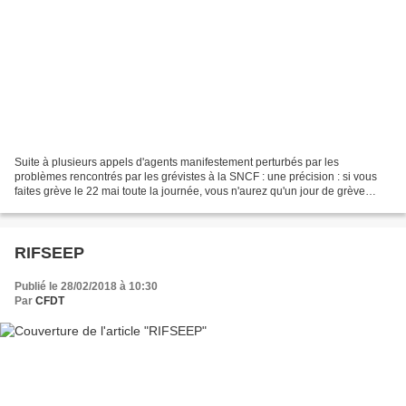
Suite à plusieurs appels d'agents manifestement perturbés par les
problèmes rencontrés par les grévistes à la SNCF : une précision : si vous
faites grève le 22 mai toute la journée, vous n'aurez qu'un jour de grève
retiré, puisque la grève commence le...
RIFSEEP
Publié le 28/02/2018 à 10:30
Par
CFDT