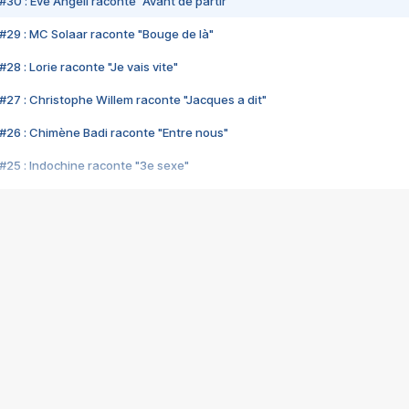
#30 : Eve Angeli raconte "Avant de partir"
#29 : MC Solaar raconte "Bouge de là"
28 : Lorie raconte "Je vais vite"
#27 : Christophe Willem raconte "Jacques a dit"
#26 : Chimène Badi raconte "Entre nous"
#25 : Indochine raconte "3e sexe"
#24 : Zaho raconte "C'est chelou"
#23 : Patrick Bruel raconte "Au café des délices"
#22 : Kyo raconte "Le chemin"
#21 : Nolwenn Leroy raconte "Cassé"
#20 : Patrick Hernandez raconte "Born to be alive"
#19 : Lorie raconte "Près de moi"
#18 : Michael Jones raconte "A nos actes manqués" (avec Jean-Jacque